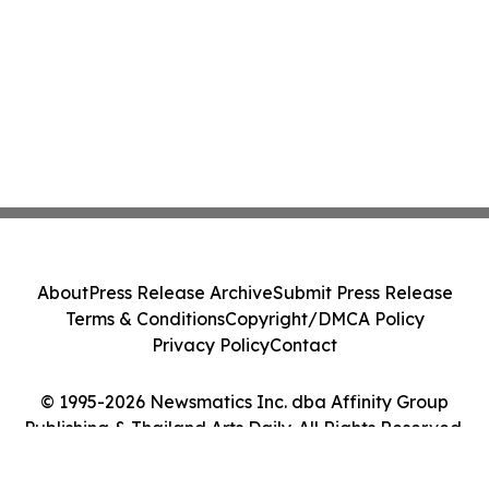
About
Press Release Archive
Submit Press Release
Terms & Conditions
Copyright/DMCA Policy
Privacy Policy
Contact
© 1995-2026 Newsmatics Inc. dba Affinity Group
Publishing & Thailand Arts Daily. All Rights Reserved.
Cookie Settings / Your Privacy Choices